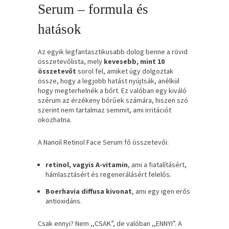
Serum – formula és
hatások
Az egyik legfantasztikusabb dolog benne a rövid
összetevőlista, mely
kevesebb, mint 10
összetevőt
sorol fel, amiket úgy dolgoztak
össze, hogy a legjobb hatást nyújtsák, anélkül
hogy megterhelnék a bőrt. Ez valóban egy kiváló
szérum az érzékeny bőrűek számára, hiszen szó
szerint nem tartalmaz semmit, ami irritációt
okozhatna.
A Nanoil Retinol Face Serum fő összetevői:
retinol, vagyis A-vitamin
, ami a fiatalításért,
hámlasztásért és regenerálásért felelős.
Boerhavia diffusa kivonat
, ami egy igen erős
antioxidáns.
Csak ennyi? Nem ,,CSAK”, de valóban ,,ENNYI”. A