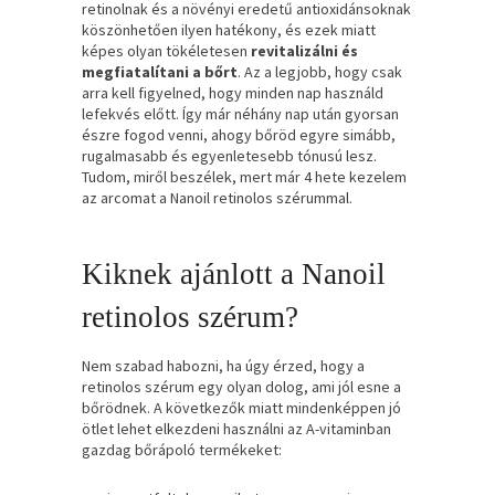
retinolnak és a növényi eredetű antioxidánsoknak
köszönhetően ilyen hatékony, és ezek miatt
képes olyan tökéletesen
revitalizálni és
megfiatalítani a bőrt
. Az a legjobb, hogy csak
arra kell figyelned, hogy minden nap használd
lefekvés előtt. Így már néhány nap után gyorsan
észre fogod venni, ahogy bőröd egyre simább,
rugalmasabb és egyenletesebb tónusú lesz.
Tudom, miről beszélek, mert már 4 hete kezelem
az arcomat a Nanoil retinolos szérummal.
Kiknek ajánlott a Nanoil
retinolos szérum?
Nem szabad habozni, ha úgy érzed, hogy a
retinolos szérum egy olyan dolog, ami jól esne a
bőrödnek. A következők miatt mindenképpen jó
ötlet lehet elkezdeni használni az A-vitaminban
gazdag bőrápoló termékeket: