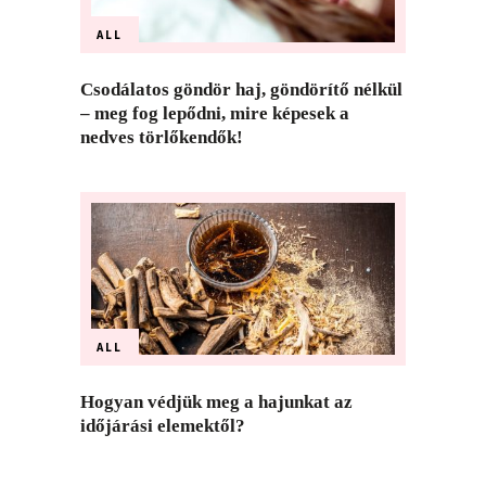
ALL
Csodálatos göndör haj, göndörítő nélkül
– meg fog lepődni, mire képesek a
nedves törlőkendők!
ALL
Hogyan védjük meg a hajunkat az
időjárási elemektől?