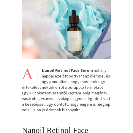
A
Nanoil Retinol Face Serum
néhány
nappal ezelőtt pottyant az ölembe, és
úgy gondoltam, hogy most írok egy
értékelést nektek erről a bőrápoló termékről.
Egyik unokatestvéremtől kaptam. Még magának
vásárolta, és mivel ezidáig nagyon elégedett volt
a kezeléssel, úgy döntött, hogy engem is meglep
vele. Vajon jó ötletnek bizonyult?
Nanoil Retinol Face