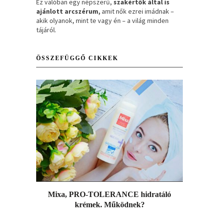
Ez valóban egy népszerű,
szakértők által is
ajánlott arcszérum,
amit nők ezrei imádnak –
akik olyanok, mint te vagy én – a világ minden
tájáról.
ÖSSZEFÜGGŐ CIKKEK
Mixa, PRO-TOLERANCE hidratáló
krémek. Működnek?