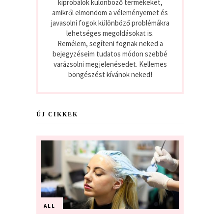
kipróbálok különböző termékeket,
amikről elmondom a véleményemet és
javasolni fogok különböző problémákra
lehetséges megoldásokat is.
Remélem, segíteni fognak neked a
bejegyzéseim tudatos módon szebbé
varázsolni megjelenésedet. Kellemes
böngészést kívánok neked!
ÚJ CIKKEK
ALL