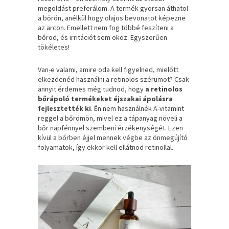
megoldást preferálom. A termék gyorsan áthatol
a bőrön, anélkül hogy olajos bevonatot képezne
az arcon. Emellett nem fog többé feszíteni a
bőröd, és irritációt sem okoz. Egyszerűen
tökéletes!
Van-e valami, amire oda kell figyelned, mielőtt
elkezdenéd használni a retinolos szérumot? Csak
annyit érdemes még tudnod, hogy
a retinolos
bőrápoló termékeket éjszakai ápolásra
fejlesztették ki
. Én nem használnék A-vitamint
reggel a bőrömön, mivel ez a tápanyag növeli a
bőr napfénnyel szembeni érzékenységét. Ezen
kívül a bőrben éjjel mennek végbe az önmegújító
folyamatok, így ekkor kell ellátnod retinollal.