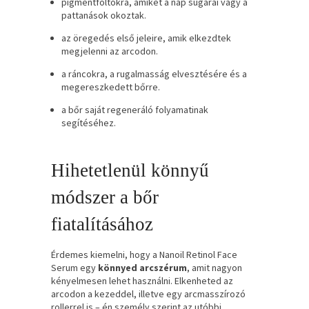
pigmentfoltokra, amiket a nap sugarai vagy a
pattanások okoztak.
az öregedés első jeleire, amik elkezdtek
megjelenni az arcodon.
a ráncokra, a rugalmasság elvesztésére és a
megereszkedett bőrre.
a bőr saját regeneráló folyamatinak
segítéséhez.
Hihetetlenül könnyű
módszer a bőr
fiatalításához
Érdemes kiemelni, hogy a Nanoil Retinol Face
Serum egy
könnyed arcszérum
, amit nagyon
kényelmesen lehet használni. Elkenheted az
arcodon a kezeddel, illetve egy arcmasszírozó
rollerrel is – én személy szerint az utóbbi