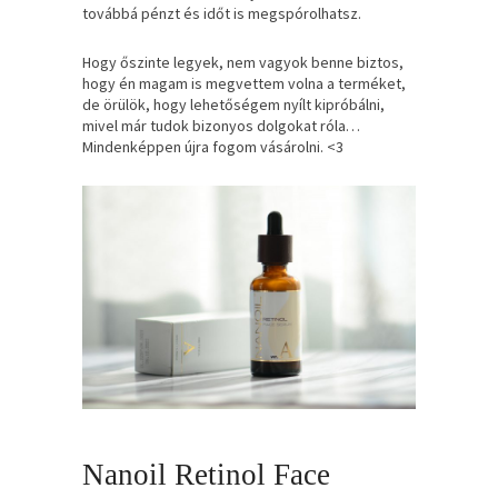
továbbá pénzt és időt is megspórolhatsz.
Hogy őszinte legyek, nem vagyok benne biztos,
hogy én magam is megvettem volna a terméket,
de örülök, hogy lehetőségem nyílt kipróbálni,
mivel már tudok bizonyos dolgokat róla…
Mindenképpen újra fogom vásárolni. <3
Nanoil Retinol Face