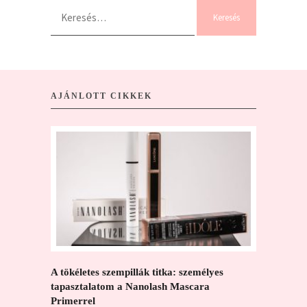
Keresés:
AJÁNLOTT CIKKEK
A tökéletes szempillák titka: személyes
A megfele
tapasztalatom a Nanolash Mascara
negyvenes
Primerrel