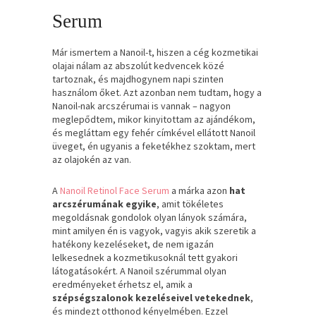
Serum
Már ismertem a Nanoil-t, hiszen a cég kozmetikai
olajai nálam az abszolút kedvencek közé
tartoznak, és majdhogynem napi szinten
használom őket. Azt azonban nem tudtam, hogy a
Nanoil-nak arcszérumai is vannak – nagyon
meglepődtem, mikor kinyitottam az ajándékom,
és megláttam egy fehér címkével ellátott Nanoil
üveget, én ugyanis a feketékhez szoktam, mert
az olajokén az van.
A
Nanoil Retinol Face Serum
a márka azon
hat
arcszérumának egyike
, amit tökéletes
megoldásnak gondolok olyan lányok számára,
mint amilyen én is vagyok, vagyis akik szeretik a
hatékony kezeléseket, de nem igazán
lelkesednek a kozmetikusoknál tett gyakori
látogatásokért. A Nanoil szérummal olyan
eredményeket érhetsz el, amik a
szépségszalonok kezeléseivel vetekednek
,
és mindezt otthonod kényelmében. Ezzel