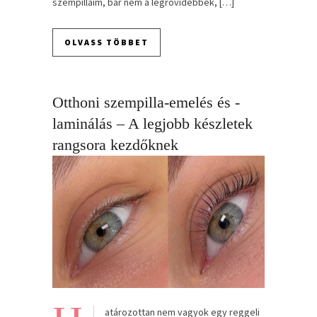
szempilláim, bár nem a legrövidebbek, […]
OLVASS TÖBBET
Otthoni szempilla-emelés és -
laminálás – A legjobb készletek
rangsora kezdőknek
atározottan nem vagyok egy reggeli