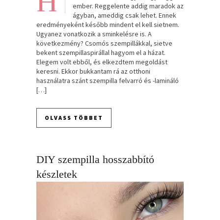
H
ember. Reggelente addig maradok az
ágyban, ameddig csak lehet. Ennek
eredményeként később mindent el kell sietnem.
Ugyanez vonatkozik a sminkelésre is. A
következmény? Csomós szempillákkal, sietve
bekent szempillaspirállal hagyom el a házat.
Elegem volt ebből, és elkezdtem megoldást
keresni. Ekkor bukkantam rá az otthoni
használatra szánt szempilla felvarró és -lamináló
[…]
OLVASS TÖBBET
DIY szempilla hosszabbító
készletek