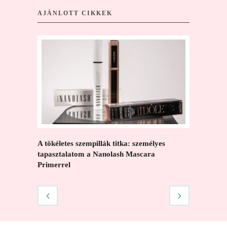
AJÁNLOTT CIKKEK
A tökéletes szempillák titka: személyes
A megfele
tapasztalatom a Nanolash Mascara
negyvenes
Primerrel