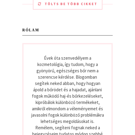
TÖLTS BE TÖBB CIKKET
RÓLAM
Évek óta szenvedélyem a
kozmetológia, így tudom, hogy a
gyönyörű, egészséges bőr nem a
szerencse kérdése. Blogomban
segítek neked abban, hogy hogyan
ápold a bőrödet és a hajadat, ajánlani
fogok működő haj-és bőrkezeléseket,
kipróbálok különböző termékeket,
amikről elmondom a véleményemet és
javasolni fogok különböző problémákra
lehetséges megoldásokat is.
Remélem, segíteni fognak neked a
bejegyzéseim tudatos módon szebbé