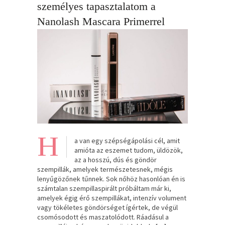
személyes tapasztalatom a
Nanolash Mascara Primerrel
H
a van egy szépségápolási cél, amit
amióta az eszemet tudom, üldözök,
az a hosszú, dús és göndör
szempillák, amelyek természetesnek, mégis
lenyűgözőnek tűnnek. Sok nőhöz hasonlóan én is
számtalan szempillaspirált próbáltam már ki,
amelyek égig érő szempillákat, intenzív volument
vagy tökéletes göndörséget ígértek, de végül
csomósodott és maszatolódott. Ráadásul a