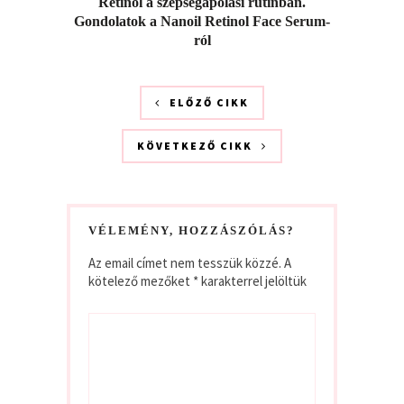
Retinol a szépségápolási rutinban.
Gondolatok a Nanoil Retinol Face Serum-
ról
ELŐZŐ CIKK
KÖVETKEZŐ CIKK
VÉLEMÉNY, HOZZÁSZÓLÁS?
Az email címet nem tesszük közzé.
A
kötelező mezőket
*
karakterrel jelöltük