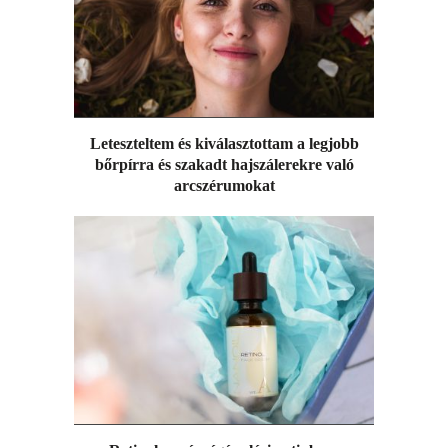
Leteszteltem és kiválasztottam a legjobb
bőrpírra és szakadt hajszálerekre való
arcszérumokat