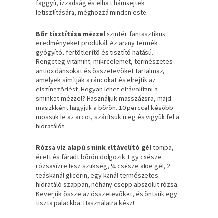
faggyú, izzadság és elhalt hámsejtek
letisztítására, méghozzá minden este.
Bõr tisztítása mézzel
szintén fantasztikus
eredményeket produkál. Az arany termék
gyógyító, fertõtlenítõ és tisztító hatású.
Rengeteg vitamint, mikroelemet, természetes
antioxidánsokat és összetevõket tartalmaz,
amelyek simítják a ráncokat és elrejtik az
elszínezõdést. Hogyan lehet eltávolítani a
sminket mézzel? Használjuk masszázsra, majd –
maszkként hagyjuk a bõrön. 10 perccel késõbb
mossuk le az arcot, szárítsuk meg és vigyük fel a
hidratálót.
Rózsa víz alapú smink eltávolító gél
tompa,
érett és fáradt bõrön dolgozik. Egy csésze
rózsavízre lesz szükség, ¼ csésze aloe gél, 2
teáskanál glicerin, egy kanál természetes
hidratáló szappan, néhány csepp abszolút rózsa.
Keverjük össze az összetevõket, és öntsük egy
tiszta palackba. Használatra kész!