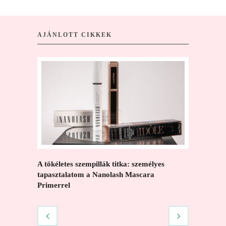
AJÁNLOTT CIKKEK
A tökéletes szempillák titka: személyes
A megfele
tapasztalatom a Nanolash Mascara
negyvenes
Primerrel