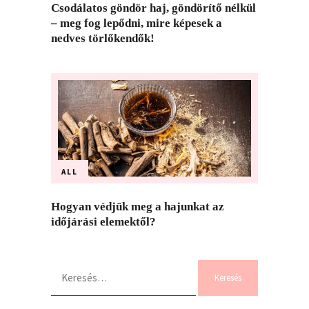
Csodálatos göndör haj, göndörítő nélkül
– meg fog lepődni, mire képesek a
nedves törlőkendők!
ALL
Hogyan védjük meg a hajunkat az
időjárási elemektől?
Keresés: