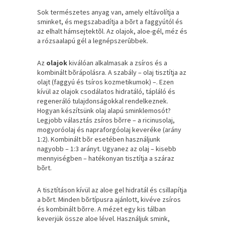
Sok természetes anyag van, amely eltávolítja a
sminket, és megszabadítja a bõrt a faggyútól és
az elhalt hámsejtektõl. Az olajok, aloe-gél, méz és
a rózsaalapú gél a legnépszerûbbek.
Az
olajok
kiválóan alkalmasak a zsíros és a
kombinált bõrápolásra. A szabály – olaj tisztítja az
olajt (faggyú és tsíros kozmetikumok) –. Ezen
kívül az olajok csodálatos hidratáló, tápláló és
regeneráló tulajdonságokkal rendelkeznek.
Hogyan készítsünk olaj alapú sminklemosót?
Legjobb választás zsíros bõrre – a ricinusolaj,
mogyoróolaj és napraforgóolaj keveréke (arány
1:2). Kombinált bõr esetében használjunk
nagyobb – 1:3 arányt. Ugyanez az olaj – kisebb
mennyiségben – hatékonyan tisztítja a száraz
bõrt.
A tisztításon kívül az aloe gel
hidratál és csillapítja
a bõrt. Minden bõrtípusra ajánlott, kivéve zsíros
és kombinált bõrre. A mézet egy kis tálban
keverjük össze aloe lével. Használjuk smink,