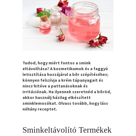
Tudod, hogy miért fontos a smink
eltávolítása? A kozmetikumok és a faggyú
letisztítása hozzájárul a bõr szépítéséhez;
könnyen felszívja a krém tápanyagait és
nincs’kitéve a pattanásoknak és
irritációnak. Ha ilyennek szeretnéd a bõröd,
akkor használj házilag elkészített
sminklemosókat. Olvass tovább, hogy láss
néhány receptet.
Sminkeltávolító Termékek